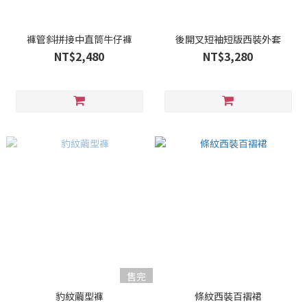
褲管斜拼接中直筒牛仔褲
後開叉短袖短版西裝外套
NT$2,480
NT$3,280
售完
豹紋繭型褲
條紋西裝百褶裙