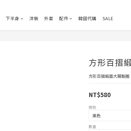
下半身
洋裝
外套
配件
韓國代購
SALE
方形百摺
方形百摺緞面大腸髮圈
NT$580
顏色
數量