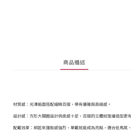
商品描述
材質感：光澤緞面搭配細緻百摺，帶有優雅與高級感。
設計感：方形大腸圈設計俏皮感十足，百摺的立體紋理讓造型更
配戴效果：綁起來蓬鬆感強烈，單戴就能成為亮點，適合低馬尾