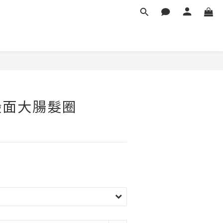
立即購買
緞面大腸髮圈