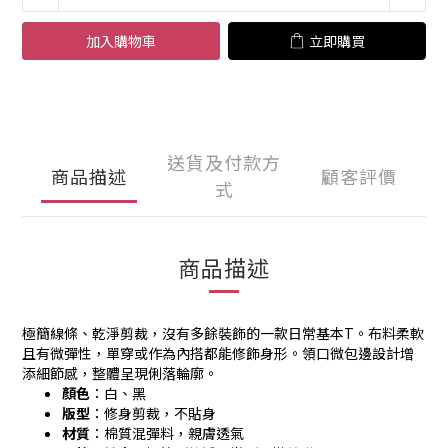
加入購物車
立即購買
送貨及付款方
商品描述
顧客評價
式
商品描述
極簡線條、乾淨剪裁，沒有多餘裝飾的一款日常基本T。布料柔軟
且有微彈性，單穿或作為內搭都能修飾身形。領口微包邊設計增
添細節感，整體呈現俐落輪廓。
顏色
：白、黑
版型
：修身剪裁，不貼身
材質
：棉質混彈料，親膚透氣